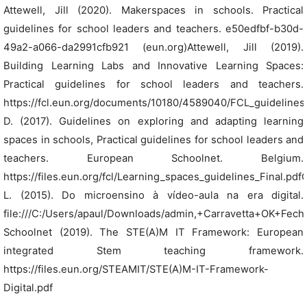
Attewell, Jill (2020). Makerspaces in schools. Practical
guidelines for school leaders and teachers. e50edfbf-b30d-
49a2-a066-da2991cfb921 (eun.org)Attewell, Jill (2019).
Building Learning Labs and Innovative Learning Spaces:
Practical guidelines for school leaders and teachers.
https://fcl.eun.org/documents/10180/4589040/FCL_guidelines
D. (2017). Guidelines on exploring and adapting learning
spaces in schools, Practical guidelines for school leaders and
teachers. European Schoolnet. Belgium.
https://files.eun.org/fcl/Learning_spaces_guidelines_Final.pdfC
L. (2015). Do microensino à vídeo-aula na era digital.
file:///C:/Users/apaul/Downloads/admin,+Carravetta+OK+Fec
Schoolnet (2019). The STE(A)M IT Framework: European
integrated Stem teaching framework.
https://files.eun.org/STEAMIT/STE(A)M-IT-Framework-
Digital.pdf