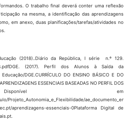
formandos. O trabalho final deverá conter uma reflexão
rticipação na mesma, a identificação das aprendizagens
mo, em anexo, duas planificações/tarefas/atividades no
os.
cação (2018)..Diário da República, I série  n.º 129.
802928.pdfDGE. (2017). Perfil dos Alunos à Saída da
io da Educação/DGE.CURRÍCULO DO ENSINO BÁSICO E DO
APRENDIZAGENS ESSENCIAIS BASEADAS NO PERFIL DOS
isponível em
riculo/Projeto_Autonomia_e_Flexibilidade/ae_documento_enquad
c.pt/aprendizagens-essenciais-0Plataforma Digital de
is.pt.