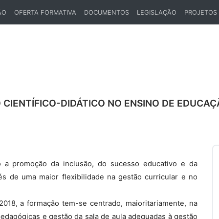
ÃO
OFERTA FORMATIVA
DOCUMENTOS
LEGISLAÇÃO
PROJETOS
IENTÍFICO-DIDÁTICO NO ENSINO DE EDUCAÇÃO
o a promoção da inclusão, do sucesso educativo e da
s de uma maior flexibilidade na gestão curricular e no
018, a formação tem-se centrado, maioritariamente, na
pedagógicas e gestão da sala de aula adequadas à gestão