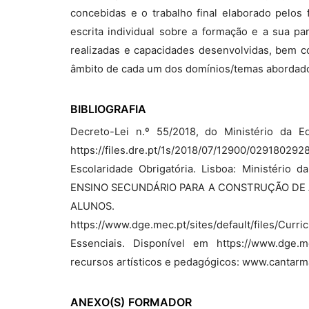
concebidas e o trabalho final elaborado pelos 
escrita individual sobre a formação e a sua pa
realizadas e capacidades desenvolvidas, bem co
âmbito de cada um dos domínios/temas abordad
BIBLIOGRAFIA
Decreto-Lei n.º 55/2018, do Ministério da Edu
https://files.dre.pt/1s/2018/07/12900/0291
Escolaridade Obrigatória. Lisboa: Ministér
ENSINO SECUNDÁRIO PARA A CONSTRUÇÃO DE 
ALUNOS. D
https://www.dge.mec.pt/sites/default/files/Cur
Essenciais. Disponível em https://www.dge.me
recursos artísticos e pedagógicos: www.cantarma
ANEXO(S)
FORMADOR