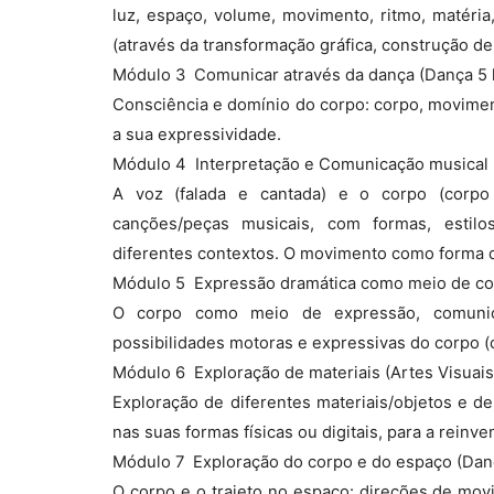
luz, espaço, volume, movimento, ritmo, matéria,
(através da transformação gráfica, construção de
Módulo 3  Comunicar através da dança (Dança 5 
Consciência e domínio do corpo: corpo, movimen
a sua expressividade.
Módulo 4  Interpretação e Comunicação musical 
A voz (falada e cantada) e o corpo (corpo
canções/peças musicais, com formas, estilo
diferentes contextos. O movimento como forma 
Módulo 5  Expressão dramática como meio de co
O corpo como meio de expressão, comunica
possibilidades motoras e expressivas do corpo (
Módulo 6  Exploração de materiais (Artes Visuais
Exploração de diferentes materiais/objetos e de
nas suas formas físicas ou digitais, para a rein
Módulo 7  Exploração do corpo e do espaço (Dan
O corpo e o trajeto no espaço: direções de mo